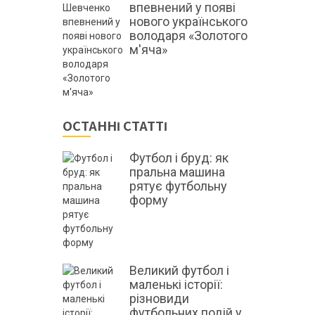
впевнений у появі
нового українського
володаря «Золотого
м'яча»
ОСТАННІ СТАТТІ
Футбол і бруд: як
пральна машина
рятує футбольну
форму
Великий футбол і
маленькі історії:
різновиди
футбольних подій у