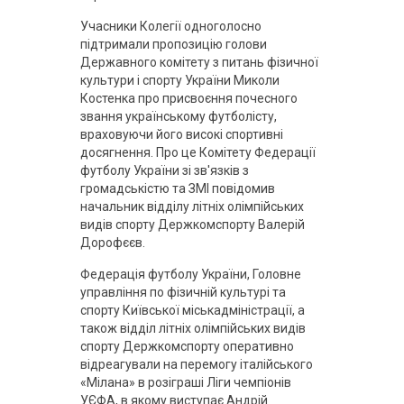
Учасники Колегії одноголосно
підтримали пропозицію голови
Державного комітету з питань фізичної
культури і спорту України Миколи
Костенка про присвоєння почесного
звання українському футболісту,
враховуючи його високі спортивні
досягнення. Про це Комітету Федерації
футболу України зі зв'язків з
громадськістю та ЗМІ повідомив
начальник відділу літніх олімпійських
видів спорту Держкомспорту Валерій
Дорофєєв.
Федерація футболу України, Головне
управління по фізичній культурі та
спорту Київської міськадміністрації, а
також відділ літніх олімпійських видів
спорту Держкомспорту оперативно
відреагували на перемогу італійського
«Мілана» в розіграші Ліги чемпіонів
УЄФА, в якому виступає Андрій