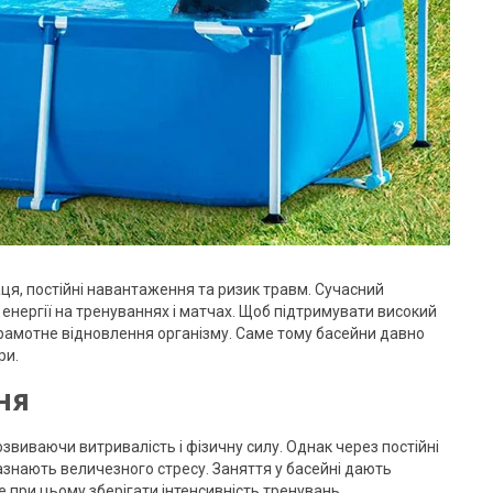
аця, постійні навантаження та ризик травм. Сучасний
 енергії на тренуваннях і матчах. Щоб підтримувати високий
й грамотне відновлення організму. Саме тому басейни давно
ри.
ня
озвиваючи витривалість і фізичну силу. Однак через постійні
 зазнають величезного стресу. Заняття у басейні дають
 при цьому зберігати інтенсивність тренувань.