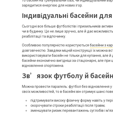
то басейн на тренувальній базі, чи індивідуальний в
зарядитися енергією для нових ігор.
Індивідуальні басейни для
Сьогодні все більше футболістів і прихильників актив
чи в будинку. Це не лише зручно, але й дає можливіст
реабілітації та відпочинку.
Особливою популярністю користуються
басейни з ка
довговічністю. Завдяки міцній конструкції їх можна 
використовувати басейн не тільки для купання, але й 
басейни економічно вигідніші за стаціонарні, але при
відновлення спортсмена.
Зв’язок футболу й басей
Можна провести паралель: футбол без відновлення у 
своїх можливостей, то в басейні він отримує шанс по
підтримувати високу фізичну форму навіть у пері
скорочувати строки реабілітації після травм;
зменшувати ризик перевантажень суглобів і м’яз