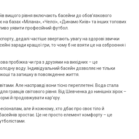
ів вищого рівня включають басейни до обов’язкового
 на базах «Мілана», «Челсі», «Динамо Київ» та інших топових
ливо уявити професійний футбол.
 спорту, дедалі частіше звертають увагу на здорові звички
ейні заради кращої гри, то чому б не взяти це на озброєння і
ова пробіжка чи гра з друзями на вихідних – це
олодну воду. Індивідуальний басейн дозволяє не тільки
зкоші та затишку в повсякденне життя.
вітами. Але насправді вони тісно переплетені. Вода стала
я гравців світового рівня. Від Шевченка до нинішніх зірок –
ормі й продовжувати кар’єру.
есіоналам, але й кожному, хто дбає про своє тіло й
басейнів зростає. Це не просто елемент комфорту – це
утболістами.