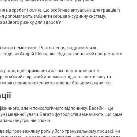
я на хребет і коліна, що особливо актуально для гравців із
ня допомагають зміцнити серцево-судинну систему,
з зайвого ризику для здоров’я.
актично неможливо. Розтягнення, надриви м’язів,
легенди, як Андрій Шевченко. Відновлювальний процес часто
 у воді, щоб прискорити загоєння й водночас не
рює м’який опір, який допомагає відновлювати силу та
 також сприяє зниженню запалень і больових відчуттів.
ції
ізичного, але й психологічного відпочинку. Басейн – це
ун і медійної уваги. Багато футболістів зазначають, що саме
анс і внутрішній спокій.
да відіграє важливу роль у його тренувальному процесі. Чи