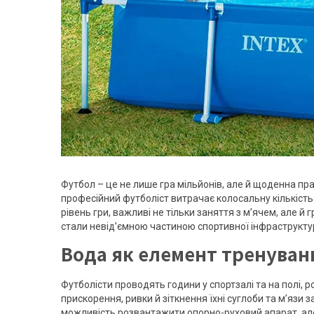
Футбол – це не лише гра мільйонів, але й щоденна пр
професійний футболіст витрачає колосальну кількість
рівень гри, важливі не тільки заняття з м’ячем, але 
стали невід’ємною частиною спортивної інфраструкту
Вода як елемент тренуван
Футболісти проводять години у спортзалі та на полі, р
прискорення, ривки й зіткнення їхні суглоби та м’язи
можливість розвантажити опорно-руховий апарат, але