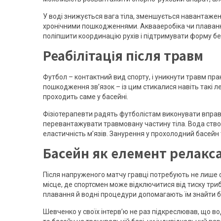
У воді знижується вага тіла, зменшується навантаженн
хронічними пошкодженнями. Аквааеробіка чи плаван
поліпшити координацію рухів і підтримувати форму бе
Реабілітація після травм
Футбол – контактний вид спорту, і уникнути травм пр
пошкодження зв’язок – із цим стикалися навіть такі 
проходить саме у басейні.
Фізіотерапевти радять футболістам виконувати вправи
перевантажувати травмовану частину тіла. Вода ство
еластичність м’язів. Занурення у прохолодний басейн
Басейн як елемент релакса
Після напруженого матчу гравці потребують не лише ф
місце, де спортсмен може відключитися від тиску триб
плавання й водні процедури допомагають їм знайти бал
Шевченко у своїх інтерв’ю не раз підкреслював, що во