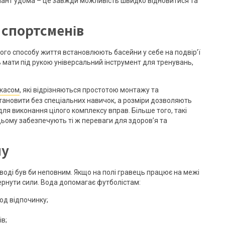
аріант удома – це завжди можливість швидко відновитися та
 спортсменів
ного способу життя встановлюють басейни у себе на подвір’ї
ь мати під рукою універсальний інструмент для тренувань,
ркасом
, які відрізняються простотою монтажу та
встановити без спеціальних навичок, а розміри дозволяють
для виконання цілого комплексу вправ. Більше того, такі
 цьому забезпечують ті ж переваги для здоров’я та
ну
воді був би неповним. Якщо на полі гравець працює на межі
вернути сили. Вода допомагає футболістам:
од відпочинку;
ів;