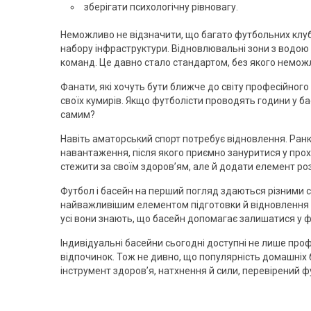
зберігати психологічну рівновагу.
Неможливо не відзначити, що багато футбольних клуб
набору інфраструктури. Відновлювальні зони з водою є
команд. Це давно стало стандартом, без якого немож
Фанати, які хочуть бути ближче до світу професійного
своїх кумирів. Якщо футболісти проводять години у бас
самим?
Навіть аматорський спорт потребує відновлення. Ранк
навантаження, після якого приємно зануритися у прох
стежити за своїм здоров’ям, але й додати елемент ро
Футбол і басейн на перший погляд здаються різними с
найважливішим елементом підготовки й відновлення дл
усі вони знають, що басейн допомагає залишатися у ф
Індивідуальні басейни сьогодні доступні не лише проф
відпочинок. Тож не дивно, що популярність домашніх 
інструмент здоров’я, натхнення й сили, перевірений ф