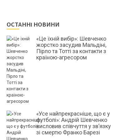
ОСТАННІ НОВИНИ
«Це їхній вибір»: Шевченко
жорстко засудив Мальдіні,
Пірло та Тотті за контакти з
країною-агресором
«Усе найпрекрасніше, що є у
футболі»: Андрій Шевченко
висловив співчуття у зв’язку
зі смертю Франко Барезі