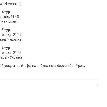
а - Німеччина
4 тур
овтня, 21:45
їна - Іспанія
5 тур
топада, 21:45
ина - Україна
6 тур
топада, 21:45
рія - Україна
021 року, а плей-офф на вибування в березні 2022 року.