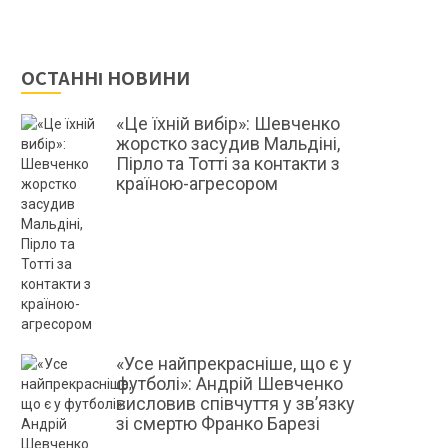
ОСТАННІ НОВИНИ
«Це їхній вибір»: Шевченко
жорстко засудив Мальдіні,
Пірло та Тотті за контакти з
країною-агресором
«Усе найпрекрасніше, що є у
футболі»: Андрій Шевченко
висловив співчуття у зв’язку
зі смертю Франко Барезі