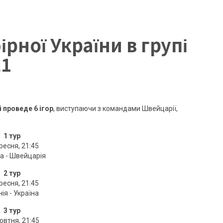
рної України в групі
21
і проведе 6 ігор
, виступаючи з командами Швейцарії,
1 тур
ресня, 21:45
а - Швейцарія
2 тур
ресня, 21:45
нія - Україна
3 тур
овтня, 21:45