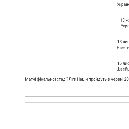
Україн
13 ж
Укра
13 лис
Німечч
16 лис
Швейца
Матчі фінальної стадії Ліги Націй пройдуть в червні 2