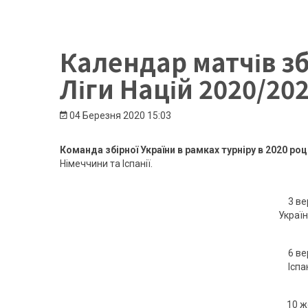
Календар матчів збі
Ліги Націй 2020/20
04 Березня 2020
15:03
Команда збірної України в рамках турніру в 2020 роц
Німеччини та Іспанії.
3 ве
Україн
6 ве
Іспа
10 ж