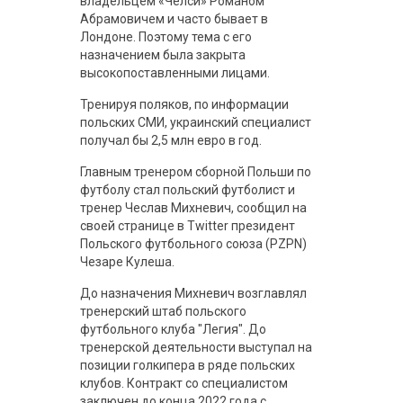
владельцем «Челси» Романом
Абрамовичем и часто бывает в
Лондоне. Поэтому тема с его
назначением была закрыта
высокопоставленными лицами.
Тренируя поляков, по информации
польских СМИ, украинский специалист
получал бы 2,5 млн евро в год.
Главным тренером сборной Польши по
футболу стал польский футболист и
тренер Чеслав Михневич, сообщил на
своей странице в Twitter президент
Польского футбольного союза (PZPN)
Чезаре Кулеша.
До назначения Михневич возглавлял
тренерский штаб польского
футбольного клуба "Легия". До
тренерской деятельности выступал на
позиции голкипера в ряде польских
клубов. Контракт со специалистом
заключен до конца 2022 года с